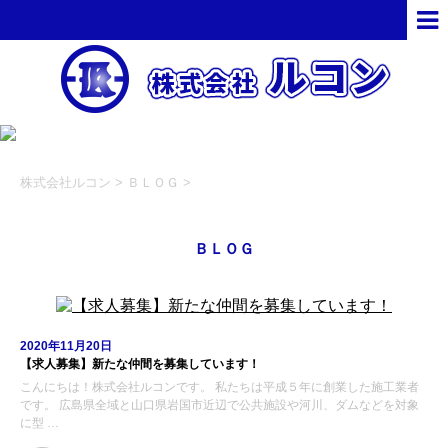
株式会社ルコン
>
ＢＬＯＧ
>
ＢＬＯＧ
2020年11月20日
【求人募集】新たな仲間を募集しています！
こんにちは！株式会社ルコンです。 私たちは平成５年に創業した施工業者
です。 広島県全域と山口県岩国市近辺で公共施設や河川、ダムなどを対象
に型 …